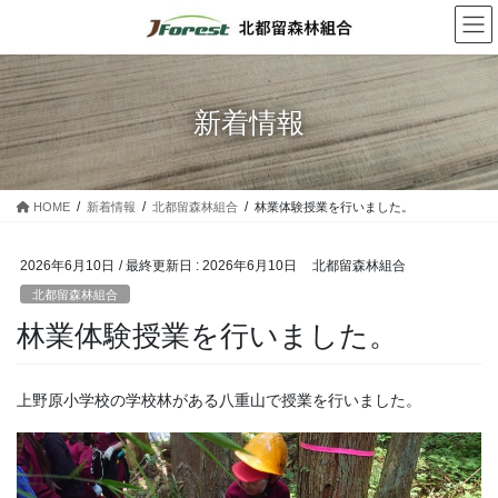
コ
ナ
ン
ビ
テ
ゲ
ン
ー
ツ
シ
新着情報
に
ョ
移
ン
動
に
移
HOME
新着情報
北都留森林組合
林業体験授業を行いました。
動
2026年6月10日
/ 最終更新日 :
2026年6月10日
北都留森林組合
北都留森林組合
林業体験授業を行いました。
上野原小学校の学校林がある八重山で授業を行いました。