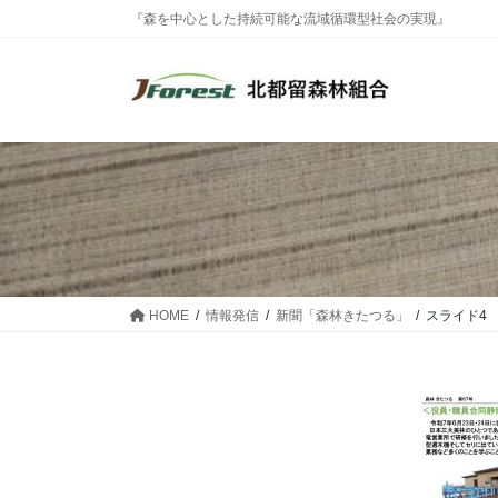
コ
ナ
『森を中心とした持続可能な流域循環型社会の実現』
ン
ビ
テ
ゲ
ン
ー
ツ
シ
に
ョ
移
ン
動
に
移
動
HOME
情報発信
新聞「森林きたつる」
スライド4