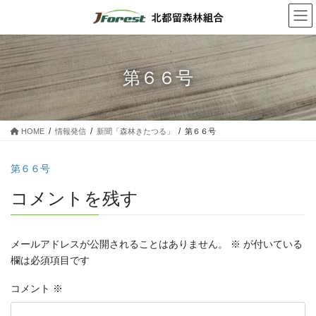
コ
ナ
ン
ビ
テ
ゲ
ン
ー
ツ
シ
第６６号
に
ョ
移
ン
動
に
移
HOME
情報発信
新聞「森林きたつる」
第６６号
動
第６６号
コメントを残す
メールアドレスが公開されることはありません。
※
が付いている
欄は必須項目です
コメント
※